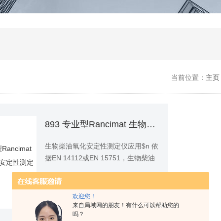
当前位置：
主页
893 专业型Rancimat 生物柴油氧化安定性测定仪
生物柴油氧化安定性测定仪应用$n 依
据EN 14112或EN 15751，生物柴油
氧化安定性测定$n 依据EN 15751，
型号：
893 专业型
厂商性质：
生产厂家
生物柴油混合物氧化安定性测定$n 生
物润滑油氧化安定性测定$n 轻质燃料
欢迎您！
查看详情
（用铜作催化剂）氧化安定性测定
来自局域网的朋友！有什么可以帮助您的
吗？