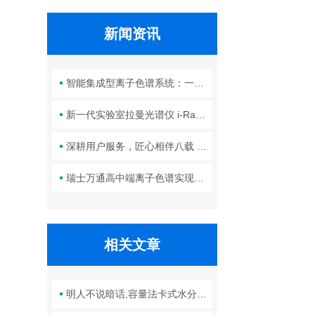
新闻资讯
智能集成型离子色谱系统：一体化结构与智能控制系统全解析
新一代实验室拉曼光谱仪 i-Raman NxG
深耕用户服务，匠心相伴八载 ——2025年“通心行动”宜昌首站圆满落幕！
瑞士万通高中端离子色谱实现中国制造——开启离子分析新篇章！
相关文章
明人不说暗话,容量法卡式水分测定仪并没有做到十全十美