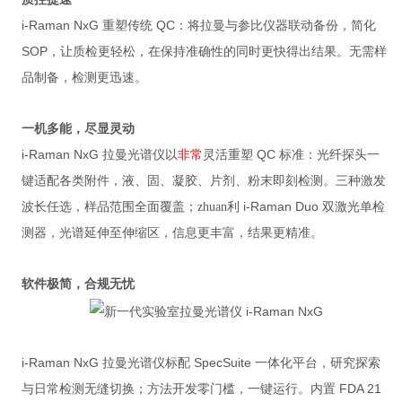
i-Raman NxG
QC
重塑传统
：将拉曼与参比仪器联动备份，简化
SOP
，让质检更轻松，在保持准确性的同时更快得出结果。无需样
品制备，检测更迅速。
一机多能，尽显灵动
i-Raman NxG
QC
拉曼光谱仪以
非常
灵活重塑
标准：光纤探头一
键适配各类附件，液、固、凝胶、片剂、粉末即刻检测。三种激发
i-Raman Duo
波长任选，样品范围全面覆盖；zhuan利
双激光单检
测器，光谱延伸至伸缩区，信息更丰富，结果更精准。
软件极简，合规无忧
i-Raman NxG
SpecSuite
拉曼光谱仪标配
一体化平台，研究探索
FDA 21
与日常检测无缝切换；方法开发零门槛，一键运行。内置