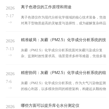
进样杜绝交叉污染：卡氏样品加热处理器采用独立的样品
放一致性。2.精密气路传输与...
离子色谱仪的工作原理和用途
2026
瓶密封加热与顶空进样技术，样品本体不进入滴定池及加
热腔体内部，仅由干燥载气将汽化后的水分携带至检测
7-17
离子色谱仪作为现代分析化学领域的核心技术装备，凭借
端。这种设计从根本上避免了粘稠、高挥发性或易分解样
对离子型物质超高的灵敏度与选择性，成为破解复杂样品
品对滴定杯、电极及炉腔的污染，消除了传统进样中常见
中离子成分定性定量难题的关键工具。其工作原理融合了
的记忆效应与残留干扰。2.高精度程序化温控体系：内置
色谱分离技术与离子检测技术，而广泛的应用场景则让它
智能温控模块与灵敏温度传...
精准破局：灰霾（PM2.5）化学成分分析系统的技
2026
在环境监测、食品安全、医药研发等多个领域发挥着不可
替代的作用。一、工作原理：基于离子交换的精密分离与
术优势
7-13
灰霾（PM2.5）化学成分分析系统面对灰霾污染成分复
检测体系离子色谱仪的核心逻辑，是通过离子交换作用实
杂、监测时效性要求高、场景需求多样等难题，凭借多项
现混合离子的分离，并结合高灵敏度检测技术完成精准测
创新技术，突破传统监测瓶颈，以核心优势为污染治理与
定。整个流程可分为四大核心模块，环环相扣构建起完整
科研探索提供强劲助力，成为大气污染监测领域的标*性
的分析闭环。1.流动相输送：稳...
精密协同：灰霾（PM2.5）化学成分分析系统的组
2026
解决方案。1.同步检测技术，是灰霾（PM2.5）化学成分
分析系统的核心突破。依托PILS-IC-VA技术，系统首*实
成与核心作用
7-6
灰霾（PM2.5）化学成分分析系统，作为大气污染物监测
现气溶胶中阴阳离子与重金属的同时自动测量，彻*告别
的核心利器，以多模块协同的精密架构，构建起从颗粒物
传统分步检测的繁琐流程。阴阳离子由离子色谱精准完
捕获到成分解析的完整技术链条，为精准掌握灰霾污染特
成，重金属检测由专用模块高效实现，双模块并行运作，
性提供坚实支撑，在环境科研与污染治理中发挥着不可替
不仅大幅提升了...
哪些方面可以提升库仑水分测定仪
2026
代的作用。灰霾（PM2.5）化学成分分析系统的核心起