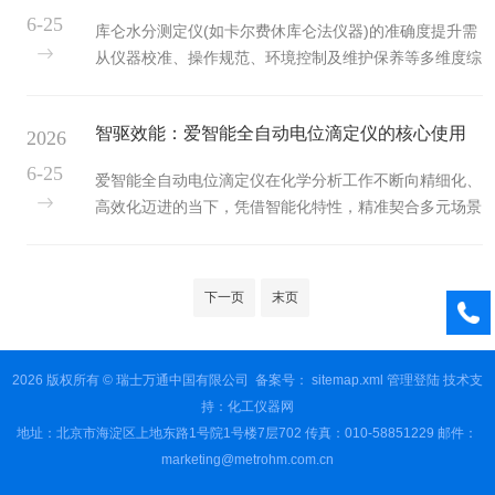
点，是创新的PILS颗粒物捕获模块。它突破传统过滤膜
6-25
库仑水分测定仪(如卡尔费休库仑法仪器)的准确度提升需
采样的局限，采用新颖的气溶胶捕获技术，能将大气中的
从仪器校准、操作规范、环境控制及维护保养等多维度综
PM2.5颗粒物高效捕获并转化为液态样品。这一过程大幅
合优化。以下是基于技术原理与实践经验总结的关键策
缩短了采样周期，将原本需数天的采样时间压缩至数分
略：一、精准校准体系构建1.定期滴定剂标定：使用标准
钟，不仅显著提升了样...
智驱效能：爱智能全自动电位滴定仪的核心使用
2026
物质进行系统校准，优先选择水标准溶液或酒石酸钠二水
合物(理论含水量15.66%)。容量法仪器需通过移液枪精
价值
6-25
爱智能全自动电位滴定仪在化学分析工作不断向精细化、
确注入标准液，重复标定3次取平均值，要求相对偏差
高效化迈进的当下，凭借智能化特性，精准契合多元场景
≤0.5%。库仑法仪器则通过电解效率验证，若电解结果与
需求，成为推动分析工作提质增效的核心力量，其使用价
理论值偏差≤±2%，判定系统正常。2.空白漂移控制：启
值在多领域持续凸显。1.爱智能全自动电位滴定仪在科研
动...
创新领域，精准的数据是探索未知的基础。科研人员在研
下一页
末页
究复杂化学反应、开发新型材料时，对滴定数据的精准度
和稳定性要求高。全自动电位滴定仪能精准捕捉滴定过程
中的细微电位变化，凭借智能算法快速锁定滴定终点，为
2026 版权所有 © 瑞士万通中国有限公司
备案号：
sitemap.xml
管理登陆
技术支
科研实验提供可靠数据支撑。同时，自动化操作大幅减少
持：
化工仪器网
了人为干预带来的误差，让科研...
地址：北京市海淀区上地东路1号院1号楼7层702 传真：010-58851229 邮件：
marketing@metrohm.com.cn