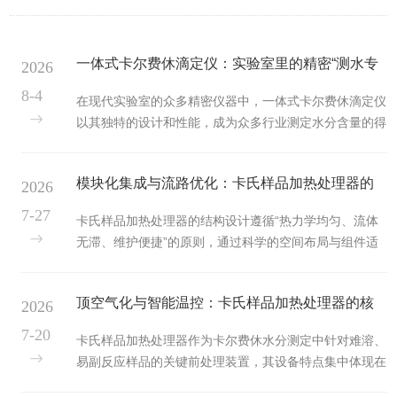
一体式卡尔费休滴定仪：实验室里的精密“测水专
2026
家”
8-4
在现代实验室的众多精密仪器中，一体式卡尔费休滴定仪
以其独特的设计和性能，成为众多行业测定水分含量的得
力助手。从制药、化工到食品和化妆品，几乎所有对水分
敏感的领域都离不开它的身影。传统的滴定分析往往需要
模块化集成与流路优化：卡氏样品加热处理器的
2026
繁琐的组装和连接，而一体式卡尔费休滴定仪则将滴定
管、搅拌器、滴定池、加液单元以及智能操作面板高度集
仪器结构合理性
7-27
卡氏样品加热处理器的结构设计遵循“热力学均匀、流体
成在一个紧凑的机身内。这种“化繁为简”的设计不仅大幅
无滞、维护便捷”的原则，通过科学的空间布局与组件适
节省了宝贵的实验室台面空间，更让仪器的整体结构显得
配，解决了传统卡氏炉加热不均与气路污染的痛点。1.卡
更加简约时尚。操作人员通过一块直观的彩色触摸屏，就
氏样品加热处理器紧凑模块化与热场均匀布局：加热主机
能轻松创建快捷方法、实时观察滴...
顶空气化与智能温控：卡氏样品加热处理器的核
2026
采用模块化集成设计，将恒温加热仓、样品瓶定位座、隔
热层及散热结构进行有序堆叠。加热内胆多选用高导热铝
心设备特点
7-20
卡氏样品加热处理器作为卡尔费休水分测定中针对难溶、
合金或不吸水的耐高温玻璃材质，配合环绕式加热元件与
易副反应样品的关键前处理装置，其设备特点集中体现在
优化风道，确保腔内温度场高度均匀，避免局部过热导致
对“水分精准释放”与“无污染传输”的深度把控上。1.顶空
样品变性或瓶内温度梯度差异，保证各样品瓶间的水分释