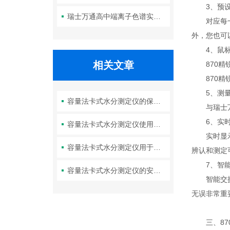
3、预设
瑞士万通高中端离子色谱实现中国制造——开启离子分析新篇章！
对应每一个
外，您也可
4、鼠标或
相关文章
870精锐
870精锐
5、测量输
容量法卡式水分测定仪的保护功能解读
与瑞士万通
6、实时曲
容量法卡式水分测定仪使用安全性分析
实时显示曲
容量法卡式水分测定仪用于测定各种样品中的水分含量
辨认和测定
7、智能交
容量法卡式水分测定仪的安全性能详解
智能交换单
无误非常重
三、870