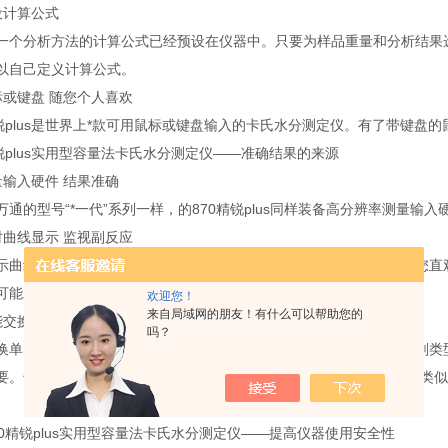
计算公式
分析方法的计算公式已经预设在仪器中。只要为样品重量和分析结果选择对
以自己定义计算公式。
键盘 随您个人喜欢
plus是世界上*款可用鼠标或键盘输入的卡氏水分测定仪。有了带键盘
plus实用型容量法卡氏水分测定仪——准确结果的来源
入硬件 结果准确
的型号“*一代”系列一样，的870精锐plus同样装备高分辨率测量输
线显示 监视副反应
线的屏幕是瑞士万通卡氏水分测定仪的标准配备，它不但可以让您直观
可能发生的副反应，以便将其抑制。
欢迎您！
来自局域网的朋友！有什么可以帮助您的
换单元 方便好用
吗？
元的芯片自动向滴定仪提供所有数据（包括滴定管体积、卡氏试剂类型
要。也就是说，您总是可以在*化的条件下测定水分，因而避免了出现类
精锐plus实用型容量法卡氏水分测定仪——提高仪器使用安全性