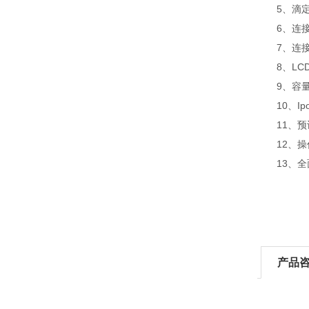
5、滴定台
6、连接搅
7、连接天平
8、LCD
9、容量
10、Ipol 
11、预
12、操
13、全面
产品