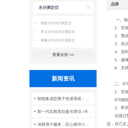
品牌
水分测定仪
一、瑞士万
智能卡式水分测定仪
1、安装
库仑法卡式水分测定仪
2、预设
容量法卡式水分测定仪
3、高分
4、实时
查看全部 >>
5、漏液
6、支持U
新闻资讯
二、870
1、安装
智能集成型离子色谱系统：一体化结构与智能控制系统全解析
870精锐
2、即用
新一代实验室拉曼光谱仪 i-Raman NxG
仪器已预设
况，自己定
深耕用户服务，匠心相伴八载 ——2025年“通心行动”宜昌首站圆满落幕！