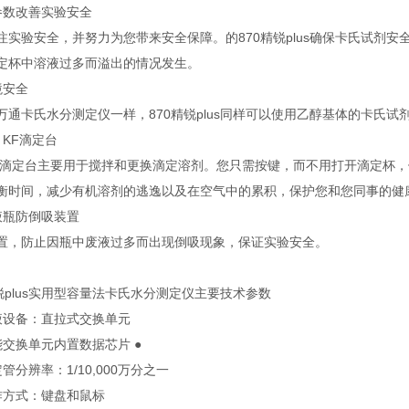
数改善实验安全
安全，并努力为您带来安全保障。的870精锐plus确保卡氏试剂安全转移。新的
定杯中溶液过多而溢出的情况发生。
安全
卡氏水分测定仪一样，870精锐plus同样可以使用乙醇基体的卡氏试
 KF滴定台
F滴定台主要用于搅拌和更换滴定溶剂。您只需按键，而不用打开滴定杯
衡时间，减少有机溶剂的逃逸以及在空气中的累积，保护您和您同事的健
瓶防倒吸装置
，防止因瓶中废液过多而出现倒吸现象，保证实验安全。
plus实用型容量法卡氏水分测定仪主要技术参数
设备：直拉式交换单元
换单元内置数据芯片 ●
辨率：1/10,000万分之一
方式：键盘和鼠标