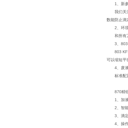
1、新参
我们关注实验
数能防止滴
2、环境
和所有万通
3、803
803 K
可以缩短平
4、废液
标准配置
870精锐
1、加液
2、智能交
3、滴定管分
4、操作