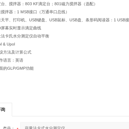
、搅拌器：803 KF滴定台；801磁力搅拌器（选配）
拌器：1 MSB接口（万通串口总线）
、打印机、USB键盘、USB鼠标、USB盘、条形码阅读器：1 USB接口；
屏幕实时显示滴定曲线
法卡氏水分测定仪自动平衡
& Upol
设方法及计算公式
作语言：英语
的GLP/GMP功能
咨询
产品：