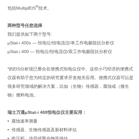
®
包括MultiplEIS
技术。
两种型号任您选择
我们提供如下两个型号:
μStat-i 400s — 恒电位/恒电流仪/单工作电极阻抗分析仪
μStat-i 400 — 恒电位/恒电流仪/双工作电极阻抗分析仪
*的EIS分析现已整合在便携式恒电位仪中。这些小巧经济的便携式
仪器有助于您为特定的研究要求开发相关应用。便携式仪器可以是
很多研究领域的解决方案，比如（生物）传感器，腐蚀或（微生
物）燃料电池。
瑞士万通μStat-i 400恒电位仪
主要应用：
• 腐蚀速率测量
• 传感器、生物传感器及新材料评估
• 电沉积、涂层或聚合物等评估