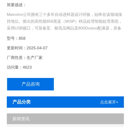
简要描述：
Metrohm公司拥有三十多年自动进样器设计经验，始终在该领域保
持地位。推出的高性能858英蓝（MISP）样品处理智能处理系统，
采用USB接口，可装备泵、耐高压阀以及800Dosino配液器，具备
完整的在线样品制备和液体处理功能，极大地扩展了离子色谱仪的
型号：858
应用范围，成为离子色谱自动进样器的标准
更新时间：2025-04-07
厂商性质：生产厂家
访问量：4623
产品咨询
产品分类
点击展开+
新闻资讯