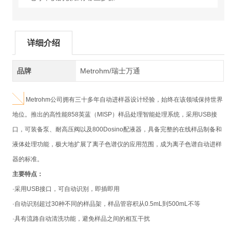
详细介绍
品牌
Metrohm/瑞士万通
Metrohm
公司拥有三十多年自动进样器设计经验，始终在该领域保持世界
地位。推出的高性能
858
英蓝（
MISP
）样品处理智能处理系统，采用
USB
接
口，可装备泵、耐高压阀以及
800Dosino
配液器，具备完整的在线样品制备和
液体处理功能，极大地扩展了离子色谱仪的应用范围，成为离子色谱自动进样
器的标准。
主要特点：
·采用
USB
接口，可自动识别，即插即用
·自动识别超过
30
种不同的样品架，样品管容积从
0.5mL
到
500mL
不等
·具有流路自动清洗功能，避免样品之间的相互干扰