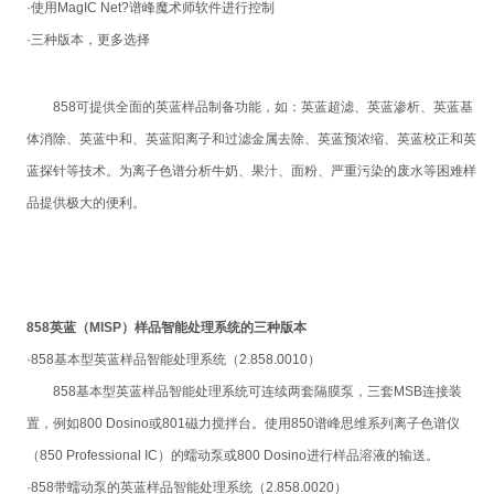
·使用
MagIC Net
?谱峰魔术师软件进行控制
·三种版本，更多选择
858
可提供全面的英蓝样品制备功能，如：英蓝超滤、英蓝渗析、英蓝基
体消除、英蓝中和、英蓝阳离子和过滤金属去除、英蓝预浓缩、英蓝校正和英
蓝探针等技术。为离子色谱分析牛奶、果汁、面粉、严重污染的废水等困难样
品提供极大的便利。
858
英蓝（
MISP
）样品智能处理系统的三种版本
·
858
基本型英蓝样品智能处理系统（
2.858.0010
）
858
基本型英蓝样品智能处理系统可连续两套隔膜泵，三套
MSB
连接装
置，例如
800 Dosino
或
801
磁力搅拌台。使用
850
谱峰思维系列离子色谱仪
（
850 Professional IC
）的蠕动泵或
800 Dosino
进行样品溶液的输送。
·
858
带蠕动泵的英蓝样品智能处理系统（
2.858.0020
）