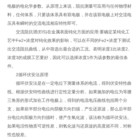
电极的电化学参数。从原理上来说，阻抗测量可应用与任何物理材
料，任何体系，只要该体系具有双电极，并在该双电极上对交流电
压具有瞬时的交流电流相应特性即可。
交流阻抗谱(EIS)在金属表面钝化方面的应用:要确定某钝化工
艺中Fe2+浓度对钝化效果的影响，可以在不同的Fe2+浓度下测试
出交流阻抗曲线，从中筛选出最合适的工况。表明浓度1比浓度2、
浓度3的成膜工艺要好，因此可以选择浓度1作为该参数的最佳条
件。
2循环伏安法原理
循环伏安法是在一定电位下测量体系的电流，得到伏安特性曲
线。根据伏安特性曲线进行定性定量分析。如果施加的电位为等腰
三角形的形式加在工作电极上，得到的电流电压曲线包括两个分
支，如果前半部分电位向阴极方向扫描，产生还原波，那么后半部
分电位向阳极方向扫描时，便产生氧化波，该法称为循环伏安法。
如果电活性物质可逆性差，则氧化波与还原波的高度就不同，对称
性也较差。