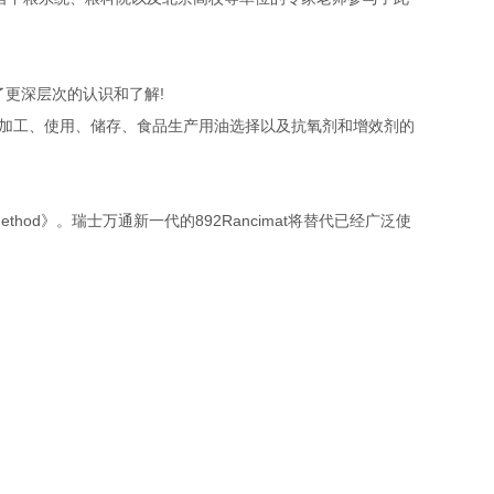
!
了更深层次的认识和了解
加工、使用、储存、食品生产用油选择以及抗氧剂和增效剂的
method
892Rancimat
》。瑞士万通新一代的
将替代已经广泛使