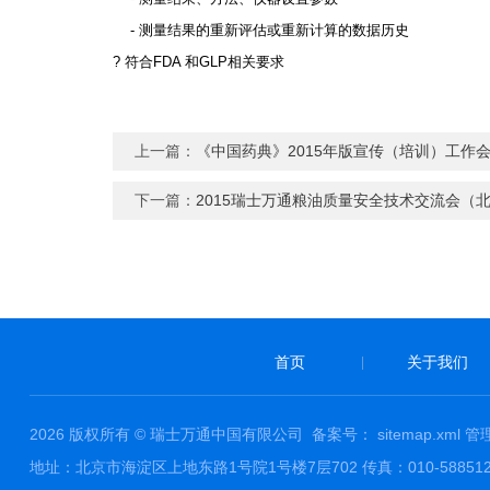
-
测量结果的重新评估或重新计算的数据历史
?
符合
FDA
和
GLP
相关要求
上一篇：
《中国药典》2015年版宣传（培训）工作会
下一篇：
2015瑞士万通粮油质量安全技术交流会（
首页
关于我们
|
2026 版权所有 © 瑞士万通中国有限公司
备案号：
sitemap.xml
管
地址：北京市海淀区上地东路1号院1号楼7层702 传真：010-58851229 邮