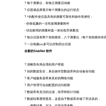
?
每个测量位，有独立测量启动键
?
仪器液晶屏显示每个测量位的运行状态
?
*的配件使仪器具有的测量可靠性和操作简便性：
-
价格低廉的一次性玻璃测量附件
-
结实耐用的测量杯盖一体化电导测量池
?
每台仪器有两个加热模块，八个测量位（每个加热模块有
?
一台电脑zui多可以控制四台仪器
全新的
StabNet
软件
?
清晰而布局合理的用户界面
?
别的数据安全，来自操作型数据库和自动备份功能
?
客户端服务器带来良好的网络功能
?
用户管理可自由配置的访问权限
?
数据库有灵活的过滤，排序和统计功能
?
数据结果透明度高，这是由于数据库存储了所涉及的：
-
测量结果、方法、仪器设置参数