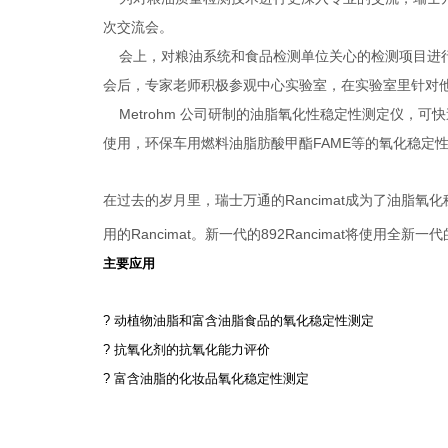
次交流会。
会上，对粮油系统和食品检测单位关心的检测项目进行
会后，专家老师积极参观中心实验室，在实验室里针对
Metrohm
公司研制的油脂氧化性稳定性测定
仪，可快
FAME
使用，环保车用燃料油脂肪酸甲酯
等的氧化稳定
Rancimat
在过去的岁月里，瑞士万通的
成为了油脂氧化
Rancimat
892Rancimat
用的
。新一代的
将使用全新一代
主要应用
?
动植物油脂和富含油脂食品的氧化稳定性测定
?
抗氧化剂的抗氧化能力评价
?
富含油脂的化妆品氧化稳定性测定