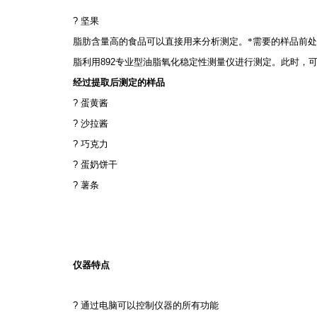
?
坚果
脂肪含量高的食品可以直接用来分析测定。*需要的样品前
脂利用
892
专业型油脂氧化稳定性测量仪进行测定。此时，
经过提取后测定的样品
?
蛋黄酱
?
沙拉酱
?
巧克力
?
蛋奶饼干
?
薯条
仪器特点
?
通过电脑可以控制仪器的所有功能