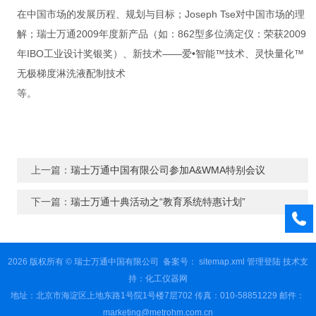
在中国市场的发展历程、规划与目标；Joseph Tse对中国市场的理
解；瑞士万通2009年度新产品（如：862型多位滴定仪：荣获2009
年IBO工业设计奖银奖）、新技术——爱•智能™技术、灵快量化™
无极梯度淋洗液配制技术
等
上一篇：
瑞士万通中国有限公司参加A&WMA特别会议
下一篇：
瑞士万通十典活动之“教育系统特惠计划”
2026 版权所有 © 瑞士万通中国有限公司
备案号：
sitemap.xml
管理登陆
技术支
持：
化工仪器网
地址：北京市海淀区上地东路1号院1号楼7层702 传真：010-58851229 邮件：
marketing@metrohm.com.cn