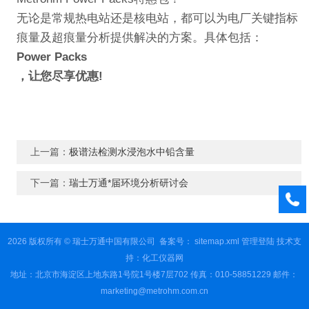
无论是常规热电站还是核电站，
都可以为电厂关键指标
痕量及超痕量分析提供解决的方案。具体包括：
Power Packs
，让您尽享优惠!
上一篇：
极谱法检测水浸泡水中铅含量
下一篇：
瑞士万通*届环境分析研讨会
2026 版权所有 © 瑞士万通中国有限公司
备案号：
sitemap.xml
管理登陆
技术支
持：
化工仪器网
地址：北京市海淀区上地东路1号院1号楼7层702 传真：010-58851229 邮件：
marketing@metrohm.com.cn