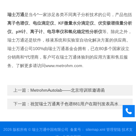
瑞士万通
是当今*一家涉足各类不同离子分析技术的公司，产品包括
离子色谱仪、电位滴定仪、KF微量水分滴定仪、伏安极谱痕量分析
仪、pH计、离子计、电导率仪和氧化稳定性分析仪
等。除此之外，
瑞士万通还是软件，移液系统和实验室自动化解决方案的供应商。
瑞士万通公司100%由瑞士万通基金会拥有，已在80多个国家设立
分销商和*代理商，客户可在瑞士万通体验到的应用方案和售后服
务。了解更多请访问www.metrohm.com.
上一篇：
MetrohmAutolab——北京培训班邀请函
下一篇：
祝贺瑞士万通离子色谱881用户在期刊发表高水平文章！
2026 版权所有 © 瑞士万通中国有限公司
备案号：
sitemap.xml
管理登陆
技术支