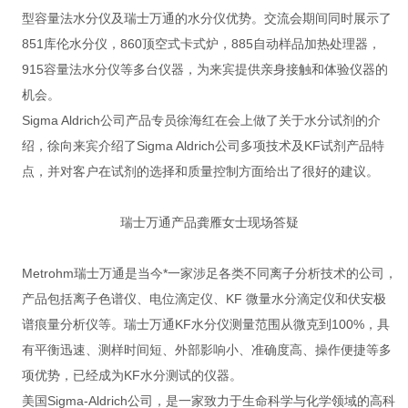
型容量法水分仪及瑞士万通的水分仪优势。交流会期间同时展示了
851库伦水分仪，860顶空式卡式炉，885自动样品加热处理器，
915容量法水分仪等多台仪器，为来宾提供亲身接触和体验仪器的
机会。
Sigma Aldrich公司产品专员徐海红在会上做了关于水分试剂的介
绍，徐向来宾介绍了Sigma Aldrich公司多项技术及KF试剂产品特
点，并对客户在试剂的选择和质量控制方面给出了很好的建议。
瑞士万通产品龚雁女士现场答疑
Metrohm瑞士万通是当今*一家涉足各类不同离子分析技术的公司，
产品包括离子色谱仪、电位滴定仪、KF 微量水分滴定仪和伏安极
谱痕量分析仪等。瑞士万通KF水分仪测量范围从微克到100%，具
有平衡迅速、测样时间短、外部影响小、准确度高、操作便捷等多
项优势，已经成为KF水分测试的仪器。
美国Sigma-Aldrich公司，是一家致力于生命科学与化学领域的高科