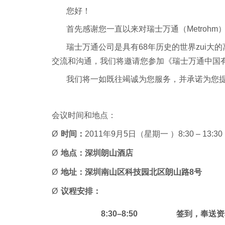
您好！
首先感谢您一直以来对瑞士万通
（
Metrohm
瑞士万通公司是具有68年历史的世界zui
交流和沟通，我们将邀请您参加
《瑞士万通中国
我们将一如既往竭诚为您服务，并承诺为您
会议时间和地点：
Ø
时间：
2011
年9月5日（星期一 ）8:30
–
13:30
Ø
地点：深圳朗山酒店
Ø
地址：深圳南山区科技园北区朗山路8号
Ø
议程安排：
8
:
30
–
8
:
5
0
签到，奉送资