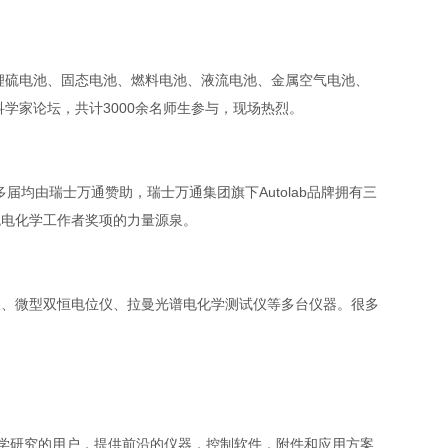
锂硫电池、固态电池、燃料电池、液流电池、金属空气电池、
学家论坛，共计3000余名师生参与，现场热烈。
多届均由瑞士万通赞助，瑞士万通集团旗下Autolab品牌拥有三
出色电化学工作者奖项的力量源泉。
盘电极、微型双恒电位仪、拉曼光谱电化学测试仪等多台仪器。很多
事电化学研究的用户，提供前沿的仪器，控制软件，附件和应用方案