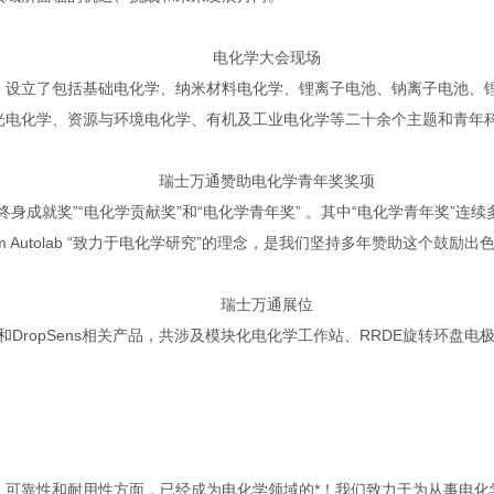
电化学大会现场
。设立了包括基础电化学、纳米材料电化学、锂离子电池、钠离子电池、
电化学、资源与环境电化学、有机及工业电化学等二十余个主题和青年科
瑞士万通赞助电化学青年奖奖项
成就奖”“电化学贡献奖”和“电化学青年奖” 。其中“电化学青年奖”连续
m Autolab “致力于电化学研究”的理念，是我们坚持多年赞助这个鼓励
瑞士万通展位
b和DropSens相关产品，共涉及模块化电化学工作站、RRDE旋转环
流仪在品质，可靠性和耐用性方面，已经成为电化学领域的*！我们致力于为从