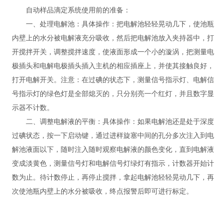
自动样品滴定系统使用前的准备：
一、处理电解池：具体操作：把电解池轻轻晃动几下，使池瓶
内壁上的水分被电解液充分吸收，然后把电解池放入夹持器中，打
开搅拌开关，调整搅拌速度，使液面形成一个小的漩涡，把测量电
极插头和电解电极插头插入主机的相应插座上，并使其接触良好，
打开电解开关。注意：在过碘的状态下，测量信号指示灯、电解信
号指示灯的绿色灯是全部熄灭的，只分别亮一个红灯，并且数字显
示器不计数。
二、调整电解液的平衡：具体操作：如果电解池还是处于深度
过碘状态，按一下启动键，通过进样旋塞中间的孔分多次注入到电
解池液面以下，随时注入随时观察电解液的颜色变化，直到电解液
变成淡黄色，测量信号灯和电解信号灯绿灯有指示，计数器开始计
数为止。待计数停止，再停止搅拌，拿起电解池轻轻晃动几下，再
次使池瓶内壁上的水分被吸收，终点报警后即可进行标定。