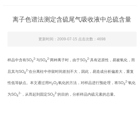
离子色谱法测定含硫尾气吸收液中总硫含量
更新时间：2009-07-15 点击次数：4698
2-
2-
2-
样品中含有
SO
与
SO
两种离子时，由于
SO
具有还原性，易被氧化，而
3
4
3
2-
且其与
SO
在分离柱中停留时间差别不大，因此，易造成分析偏差大，重复
4
2-
性低等缺点。本文通过用
H
O
氧化的方法，对样品进行预处理，将
SO
氧化
2
2
3
2-
2-
为
SO
，从而起到固定
SO
的目的，分析样品内硫元素的总量。
4
3