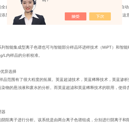
吗？
程的全自动进行。对于液体样品的常规分析，瑞士万通公司有6种不同的自
否添加六通阀等方面进行判断，选择具有不同功能的自动样品处理器。这意
列智能集成型离子色谱也可与智能部分样品环进样技术（MiPT）和智能Pick
mg/L内样品的分析校准。
的优异选择
析样品范围有了很大程度的拓展。英蓝超滤技术，英蓝稀释技术，英蓝渗
污染物的悬浊液和废水的分析。而英蓝超滤和英蓝稀释技术的联用，使得
理器
度级别的阴阳离子进行分析。该系统是由两台离子色谱组成，分别进行阴离子